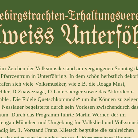
im Zeichen der Volksmusik stand am vergangenen Sonntag d
 Pfarrzentrum in Unterföhring. In dem schön herbstlich dekor
trafen sich viele Volksmusiker, wie z.B. die Roaga Musi,
hler, D Zuaweziaga, D’Untersberger sowie das Akkordeon-
ble „Die Fidele Quetschkommode“ um ihr Können zu zeigen
 Nesslauer begeisterte durch sein Vorlesen zwischendurch da
kum. Durch das Programm führte Martin Werner, der im
tengau München und Umgebung für Volkslied und Volksmus
ndig ist. 1. Vorstand Franz Klietsch begrüßte die zahlreichen
n, darunter ganz besonders Herrn 2. Bürgermeister Thomas