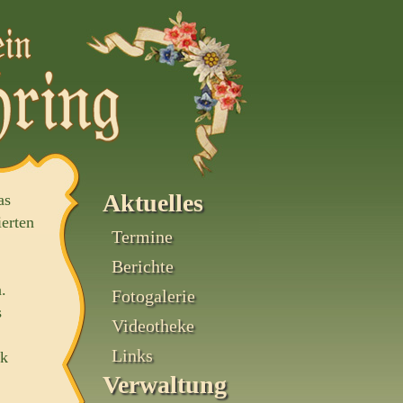
Aktuelles
as
ierten
Termine
Berichte
.
Fotogalerie
s
Videotheke
Links
ik
Verwaltung