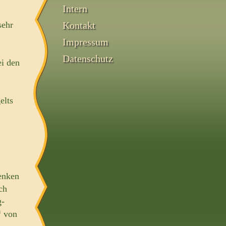
Intern
sehr
Kontakt
Impressum
Datenschutz
ei den
elts
enken
ch
g-
“ von