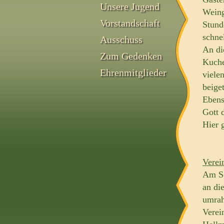
Unsere Jugend
Weing
Vorstandschaft
Stund
schnel
Ausschuss
An di
Zum Gedenken
Kuche
Ehrenmitglieder
viele
beige
Ebens
Gott 
Hier 
Verei
Am So
an di
umrah
Verei