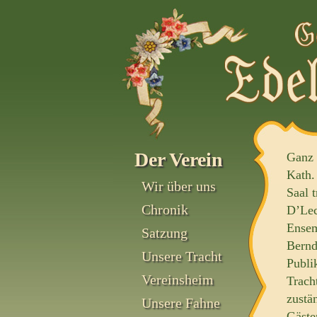
Der Verein
Ganz 
Kath.
Wir über uns
Saal 
Chronik
D’Lec
Ensem
Satzung
Bernd
Unsere Tracht
Publi
Vereinsheim
Trach
zustä
Unsere Fahne
Gäste