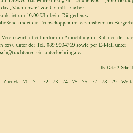
uth Drewes, das Marienlied „Ein’ schöne Ros’" (Solo Bettau)
 das „Vater unser“ von Gotthilf Fischer.
punkt ist um 10.00 Uhr beim Bürgerhaus.
ließend findet ein Frühschoppen im Vereinsheim im Bürgerh
 Vereinswirt bittet hierfür um Anmeldung im Rahmen der näc
en bzw. unter der Tel. 089 9504769 sowie per E-Mail unter
etsch@trachtenverein-unterfoehring.de.
Ilse Geier, 2. Schrift
Zurück
70
71
72
73
74
75
76
77
78
79
Weite