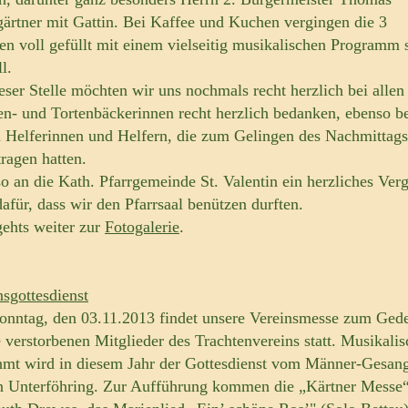
ärtner mit Gattin. Bei Kaffee und Kuchen vergingen die 3
en voll gefüllt mit einem vielseitig musikalischen Programm 
l.
eser Stelle möchten wir uns nochmals recht herzlich bei allen
n- und Tortenbäckerinnen recht herzlich bedanken, ebenso b
n Helferinnen und Helfern, die zum Gelingen des Nachmittags
tragen hatten.
o an die Kath. Pfarrgemeinde St. Valentin ein herzliches Verg
dafür, dass wir den Pfarrsaal benützen durften.
gehts weiter zur
Fotogalerie
.
nsgottesdienst
nntag, den 03.11.2013 findet unsere Vereinsmesse zum Ged
e verstorbenen Mitglieder des Trachtenvereins statt. Musikalis
mt wird in diesem Jahr der Gottesdienst vom Männer-Gesan
n Unterföhring. Zur Aufführung kommen die „Kärtner Messe