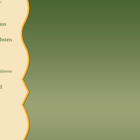
,
aus
hsten
führerin
r