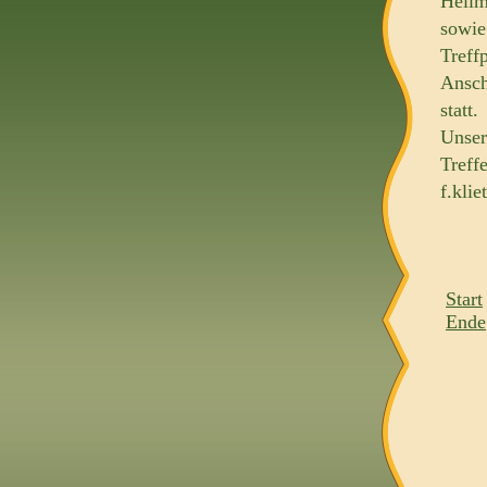
Hellm
sowie
Treff
Ansch
statt.
Unser
Treff
f.kli
Start
Ende