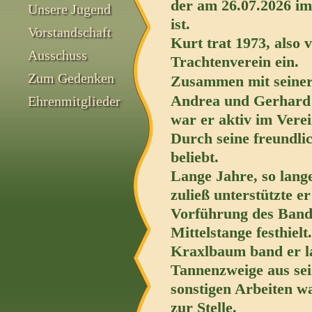
der am 26.07.2026 im
Unsere Jugend
ist.
Vorstandschaft
Kurt trat 1973, also 
Ausschuss
Trachtenverein ein.
Zum Gedenken
Zusammen
mit seine
Andrea und Gerhard
Ehrenmitglieder
war er aktiv im Vere
Durch seine freundlic
beliebt.
Lange Jahre, so lang
zuließ unterstützte e
Vorführung des Bandl
Mittelstange festhie
Kraxlbaum band er l
Tannenzweige aus sei
sonstigen Arbeiten wa
zur Stelle.