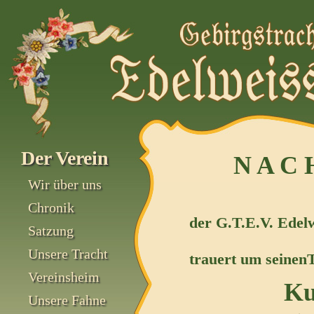
Der Verein
N A C H
Wir über uns
Chronik
der G.T.E.V. Edel
Satzung
Unsere Tracht
trauert um seine
Vereinsheim
Kurt W 
Unsere Fahne