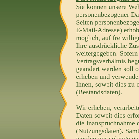
Sie können unsere We
personenbezogener Dat
Seiten personenbezoge
E-Mail-Adresse) erhobe
möglich, auf freiwilli
Ihre ausdrückliche Zu
weitergegeben. Sofern
Vertragsverhältnis begr
geändert werden soll o
erheben und verwende
Ihnen, soweit dies zu 
(Bestandsdaten).
Wir erheben, verarbei
Daten soweit dies erfo
die Inanspruchnahme 
(Nutzungsdaten). Säm
werden nur solange ges