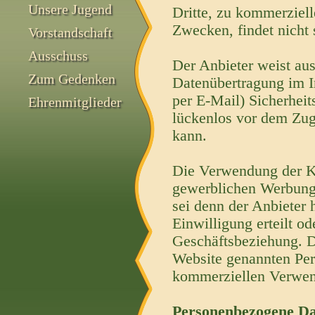
Unsere Jugend
Dritte, zu kommerziel
Zwecken, findet nicht s
Vorstandschaft
Ausschuss
Der Anbieter weist aus
Zum Gedenken
Datenübertragung im I
per E-Mail) Sicherheit
Ehrenmitglieder
lückenlos vor dem Zugr
kann.
Die Verwendung der K
gewerblichen Werbung 
sei denn der Anbieter h
Einwilligung erteilt od
Geschäftsbeziehung. De
Website genannten Per
kommerziellen Verwen
Personenbezogene Da