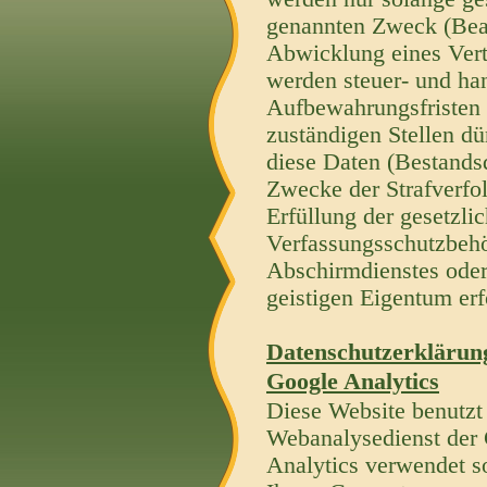
genannten Zweck (Bear
Abwicklung eines Vertr
werden steuer- und han
Aufbewahrungsfristen 
zuständigen Stellen dü
diese Daten (Bestandsd
Zwecke der Strafverfo
Erfüllung der gesetzli
Verfassungsschutzbehö
Abschirmdienstes oder
geistigen Eigentum erfo
Datenschutzerklärun
Google Analytics
Diese Website benutzt
Webanalysedienst der 
Analytics verwendet so