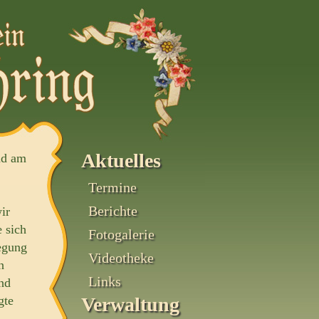
Aktuelles
nd am
Termine
Berichte
ir
 sich
Fotogalerie
legung
Videotheke
n
Links
nd
gte
Verwaltung