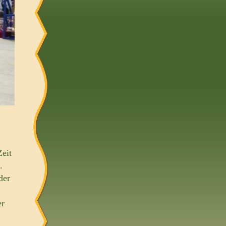
Zeit
.
der
er