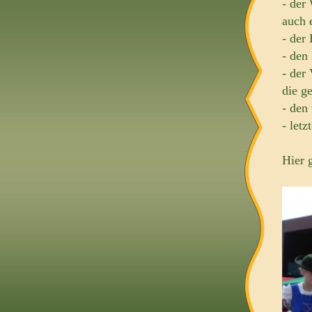
- der
auch 
- der
- den
- der
die g
- den
- let
Hier 