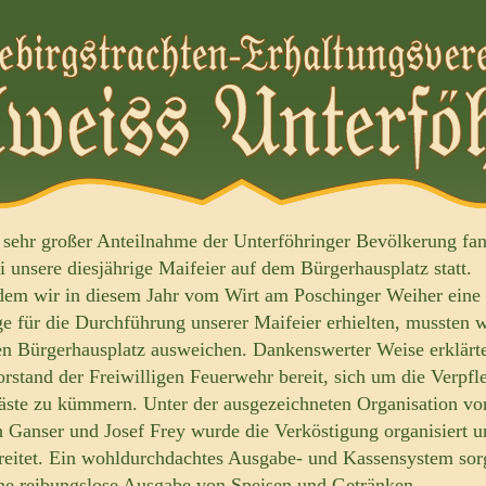
 sehr großer Anteilnahme der Unterföhringer Bevölkerung fa
i unsere diesjährige Maifeier auf dem Bürgerhausplatz statt.
em wir in diesem Jahr vom Wirt am Poschinger Weiher eine
e für die Durchführung unserer Maifeier erhielten, mussten w
en Bürgerhausplatz ausweichen. Dankenswerter Weise erklärte
orstand der Freiwilligen Feuerwehr bereit, sich um die Verpf
äste zu kümmern. Unter der ausgezeichneten Organisation vo
n Ganser und Josef Frey wurde die Verköstigung organisiert u
reitet. Ein wohldurchdachtes Ausgabe- und Kassensystem sor
ine reibungslose Ausgabe von Speisen und Getränken.