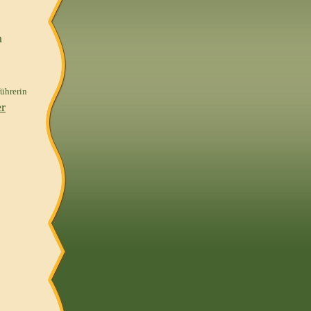
n
führerin
r