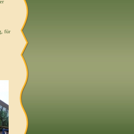
er
, für