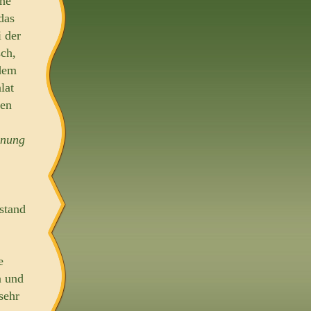
che
das
i der
ch,
rdem
lat
ken
nnung
stand
e
n und
sehr