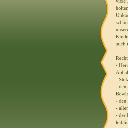
viele
holte
Unkos
schön
unser
Kinde
auch 
Recht
- Her
Abhal
- Ste
- den
Bewir
- den
- all
- der 
leibl