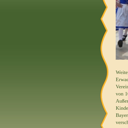
Weite
Erwac
Verei
von 1
Außer
Kinde
Bayer
versc