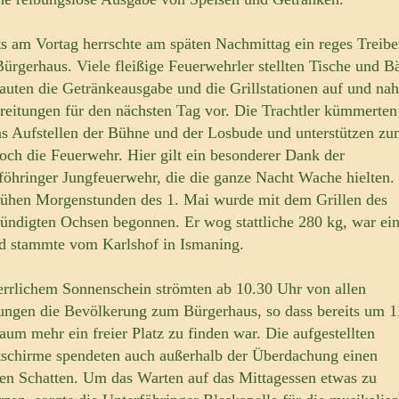
ts am Vortag herrschte am späten Nachmittag ein reges Treibe
ürgerhaus. Viele fleißige Feuerwehrler stellten Tische und B
bauten die Getränkeausgabe und die Grillstationen auf und n
reitungen für den nächsten Tag vor. Die Trachtler kümmerten
s Aufstellen der Bühne und der Losbude und unterstützen z
noch die Feuerwehr. Hier gilt ein besonderer Dank der
föhringer Jungfeuerwehr, die die ganze Nacht Wache hielten. 
rühen Morgenstunden des 1. Mai wurde mit dem Grillen des
ündigten Ochsen begonnen. Er wog stattliche 280 kg, war ein
nd stammte vom Karlshof in Ismaning.
errlichem Sonnenschein strömten ab 10.30 Uhr von allen
ungen die Bevölkerung zum Bürgerhaus, so dass bereits um 1
aum mehr ein freier Platz zu finden war. Die aufgestellten
schirme spendeten auch außerhalb der Überdachung einen
en Schatten. Um das Warten auf das Mittagessen etwas zu