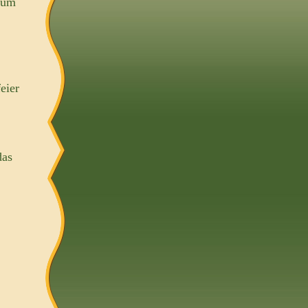
aum
eier
das