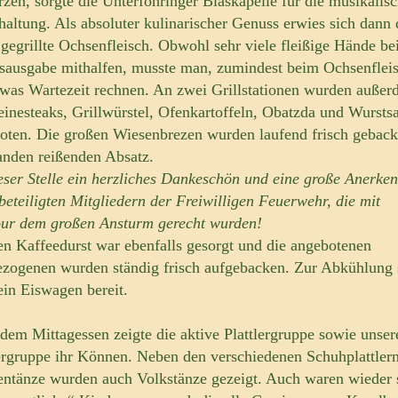
rzen, sorgte die Unterföhringer Blaskapelle für die musikalis
haltung. Als absoluter kulinarischer Genuss erwies sich dann 
g gegrillte Ochsenfleisch. Obwohl sehr viele fleißige Hände be
sausgabe mithalfen, musste man, zumindest beim Ochsenfleis
twas Wartezeit rechnen. An zwei Grillstationen wurden auße
inesteaks, Grillwürstel, Ofenkartoffeln, Obatzda und Wurstsa
oten. Die großen Wiesenbrezen wurden laufend frisch gebac
anden reißenden Absatz.
eser Stelle ein herzliches Dankeschön und eine große Anerke
 beteiligten Mitgliedern der Freiwilligen Feuerwehr, die mit
ur dem großen Ansturm gerecht wurden!
en Kaffeedurst war ebenfalls gesorgt und die angebotenen
zogenen wurden ständig frisch aufgebacken. Zur Abkühlung 
ein Eiswagen bereit.
dem Mittagessen zeigte die aktive Plattlergruppe sowie unser
rgruppe ihr Können. Neben den verschiedenen Schuhplattler
entänze wurden auch Volkstänze gezeigt. Auch waren wieder 