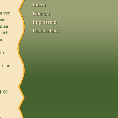
Intern
n vor
Kontakt
änke
Impressum
ahmen
Datenschutz
 sich
um
In
 Jahr
1.00