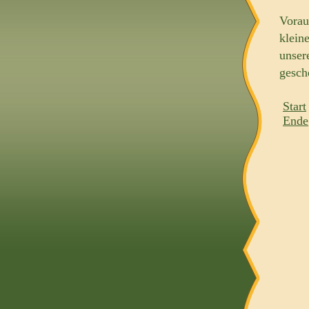
Vorau
klein
unser
gesch
Start
Ende