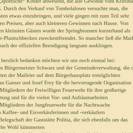
 „sportliche“ Kinder anwesend, die alle Gewinne vom Kraxlb
n. Durch den Verkauf von Tombolalosen versuchte man, die
ten etwas einzubringen, und viele gingen mit zum Teil sehr
en Preisen, aber auch kleineren Gewinnen nach Hause. Von
en kleinsten Gästen wurde der Springbrunnen kurzerhand als
r-Plantschbecken zweckentfremdet. So mancher ließ die Maif
nach der offiziellen Beendigung langsam ausklingen.
 herzlich bedanken möchten wir uns noch einmal bei:
rn Bürgermeister Schwarz und der Gemeindeverwaltung, die 
ten der Maifeier auf dem Bürgerhausplatz ermöglichten
fan Ganser und Josef Frey für die hervorragende Organisation
 Mitgliedern der Freiwilligen Feuerwehr für ihre großartige
tung und für die vielen Vor- und Aufräumarbeiten
 Mitgliedern der Jungfeuerwehr für die Nachtwache
en Kaffee- und Eisverkäuferinnen und -verkäufern
Belegschaft der Gaststätte Politia, die sich ebenfalls um das
iche Wohl kümmerten