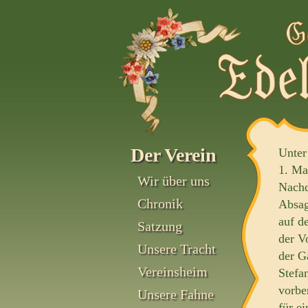
Der Verein
Unter
1. Ma
Wir über uns
Nachd
Chronik
Absag
auf d
Satzung
der V
Unsere Tracht
der G
Vereinsheim
Stefa
vorbe
Unsere Fahne
für e