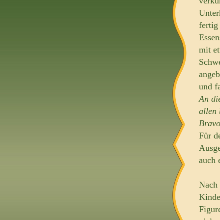
verkü
Unter
ferti
Essen
mit e
Schwe
angeb
und f
An di
allen
Bravo
Für d
Ausge
auch 
Nach 
Kinde
Figur