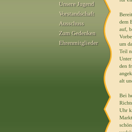
Unsere Jugend
Vorstandschaft
Berei
dem B
Ausschuss
auf, 
Zum Gedenken
Vorbe
Ehrenmitglieder
um da
Teil 
Unter
den f
angek
alt u
Bei h
Richt
Uhr k
Markt
schön